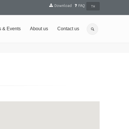
Download
FAQ
TH
 & Events
About us
Contact us