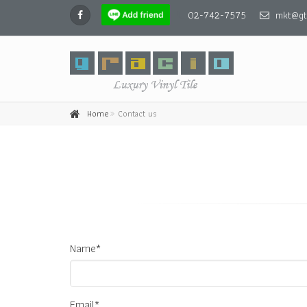
02-742-7575
mkt@gte
Home
Contact us
Name*
Email*