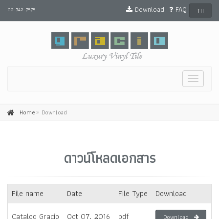
Download
FAQ
02-742-7575
TH
Toggle
navigat
Home
Download
ดาวน์โหลดเอกสาร
File name
Date
File Type
Download
Catalog Gracio
Oct 07, 2016
pdf
Download